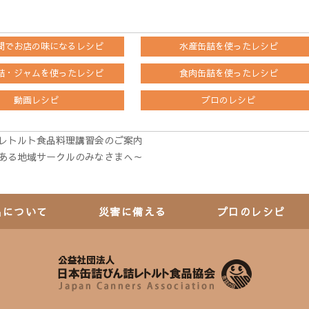
間でお店の味になるレシピ
水産缶詰を
使ったレシピ
詰・ジャムを
使ったレシピ
食肉缶詰を
使ったレシピ
動画レシピ
プロのレシピ
レトルト食品料理講習会のご案内
ある地域サークルのみなさまへ～
品について
災害に備える
プロのレシピ