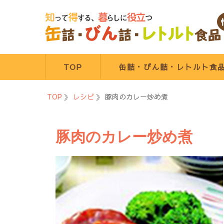
コ
ン
テ
ン
ツ
へ
TOP
缶詰・びん詰・レトルト食
ス
キ
TOP
》
レシピ
》
豚肉のカレー炒め煮
ッ
プ
豚肉のカレー炒め煮