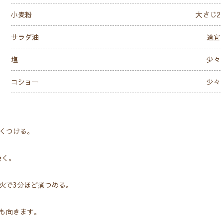
小麦粉
大さじ2
サラダ油
適宜
塩
少々
コショー
少々
くつける。
焼く。
火で3分ほど煮つめる。
も向きます。