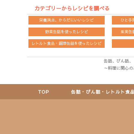
カテゴリーからレシピを調べる
栄養満点、からだにいいレシピ
ひと手
野菜缶詰を
使ったレシピ
果実缶
レトルト食品・調理缶詰を
使ったレシピ
缶詰、びん詰、
～料理に関心の
TOP
缶詰・びん詰・レトルト食