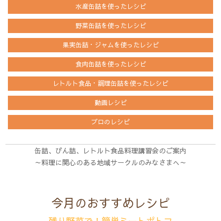
シ
水産缶詰を
使ったレシピ
ョ
野菜缶詰を
使ったレシピ
ン
果実缶詰・ジャムを
使ったレシピ
食肉缶詰を
使ったレシピ
レトルト食品・調理缶詰を
使ったレシピ
動画レシピ
プロのレシピ
缶詰、びん詰、レトルト食品料理講習会のご案内
～料理に関心のある地域サークルのみなさまへ～
今月のおすすめレシピ
残り野菜で！簡単ミートポトフ