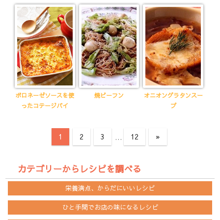
ボロネーゼソースを使
焼ビーフン
オニオングラタンスー
ったコテージパイ
プ
投
次
1
2
3
…
12
»
稿
の
記
ナ
カテゴリーからレシピを調べる
事
ビ
栄養満点、からだにいいレシピ
ゲ
ー
ひと手間でお店の味になるレシピ