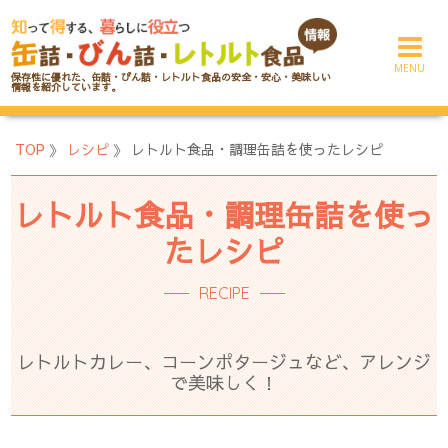
コ
ン
テ
保存性に優れた、缶詰・びん詰・レトルト食品の安全・安心・美味しい
ン
情報を紹介しています。
ツ
へ
TOP
》
レシピ
》
レトルト食品・調理缶詰を使ったレシピ
ス
キ
ッ
レトルト食品・調理缶詰を使っ
プ
たレシピ
RECIPE
レトルトカレー、コーンポタージュなど、アレンジ
で美味しく！