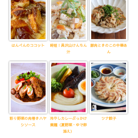
はんぺんのココット
時短！具沢山けんちん
豚肉ときのこの中華あ
汁
ん
彩り野菜の肉巻きハヤ
冷やしカレーぶっかけ
ツナ餃子
シソース
素麺（夏野菜・ゆで卵
添え）