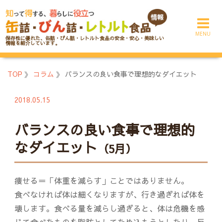
コ
ン
テ
保存性に優れた、缶詰・びん詰・レトルト食品の安全・安心・美味しい
ン
情報を紹介しています。
ツ
へ
TOP
》
コラム
》
バランスの良い食事で理想的なダイエット
ス
キ
2018.05.15
ッ
プ
バランスの良い食事で理想的
なダイエット
（5月）
痩せる＝「体重を減らす」ことではありません。
食べなければ体は細くなりますが、行き過ぎれば体を
壊します。食べる量を減らし過ぎると、体は危機を感