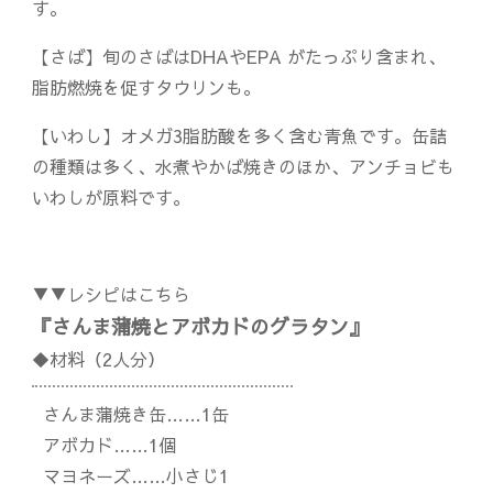
す。
【さば】旬のさばはDHAやEPA がたっぷり含まれ、
脂肪燃焼を促すタウリンも。
【いわし】オメガ3脂肪酸を多く含む青魚です。缶詰
の種類は多く、水煮やかば焼きのほか、アンチョビも
いわしが原料です。
▼▼レシピはこちら
『さんま蒲焼とアボカドのグラタン』
◆材料（2人分）
さんま蒲焼き缶……1缶
アボカド……1個
マヨネーズ……小さじ1