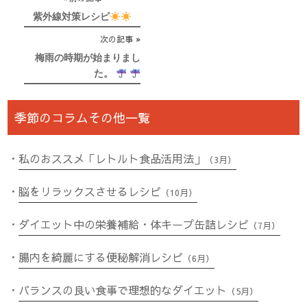
投
稿
紫外線対策レシピ
ナ
次の記事
ビ
梅雨の時期が始まりまし
た。
ゲ
ー
季節のコラムその他一覧
シ
ョ
ン
私のおススメ「レトルト食品活用法」
（3月）
脳をリラックスさせるレシピ
（10月）
ダイエット中の栄養補給・体キープ缶詰レシピ
（7月）
腸内を綺麗にする便秘解消レシピ
（6月）
バランスの良い食事で理想的なダイエット
（5月）