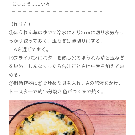
こしょう……少々
（作り方）
①ほうれん草はゆでて冷水にとり2cmに切り水気をし
っかり絞っておく。玉ねぎは薄切りにする。
Aを混ぜておく。
②フライパンにバターを熱し①のほうれん草と玉ねぎ
を炒め、しんなりしたら缶汁ごとさけ中骨を加えて炒
める。
③耐熱容器に②で炒めた具を入れ、Aの卵液をかけ、
トースターで約15分焼き色がつくまで焼く。