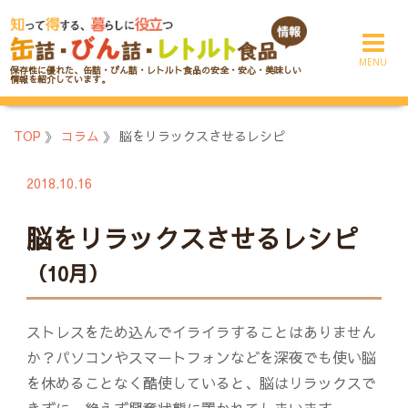
コ
ン
テ
保存性に優れた、缶詰・びん詰・レトルト食品の安全・安心・美味しい
ン
情報を紹介しています。
ツ
へ
TOP
》
コラム
》
脳をリラックスさせるレシピ
ス
キ
2018.10.16
ッ
プ
脳をリラックスさせるレシピ
（10月）
ストレスをため込んでイライラすることはありません
か？パソコンやスマートフォンなどを深夜でも使い脳
を休めることなく酷使していると、脳はリラックスで