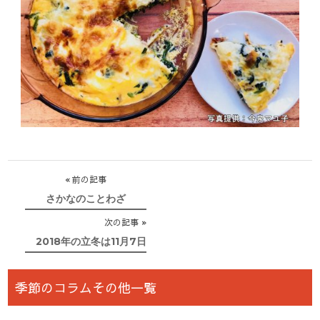
投
前の記事
稿
さかなのことわざ
ナ
次の記事
ビ
2018年の立冬は11月7日
ゲ
ー
季節のコラムその他一覧
シ