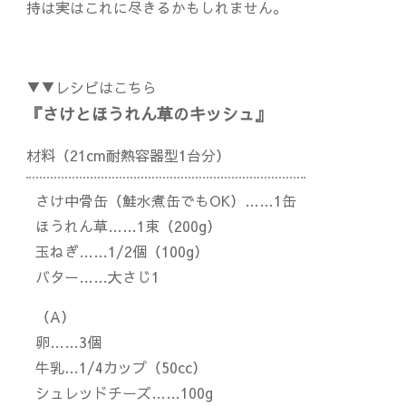
持は実はこれに尽きるかもしれません。
▼▼レシピはこちら
『さけとほうれん草のキッシュ』
材料（21cm耐熱容器型1台分）
さけ中骨缶（鮭水煮缶でもOK）……1缶
ほうれん草……1束（200g）
玉ねぎ……1/2個（100g）
バター……大さじ1
（A）
卵……3個
牛乳…1/4カップ（50cc）
シュレッドチーズ……100g