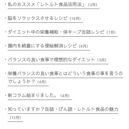
ョ
私のおススメ「レトルト食品活用法」
（3月）
ン
脳をリラックスさせるレシピ
（10月）
ダイエット中の栄養補給・体キープ缶詰レシピ
（7月）
腸内を綺麗にする便秘解消レシピ
（6月）
バランスの良い食事で理想的なダイエット
（5月）
栄養バランスの良い食事とはどういう食事の事を言うの
でしょうか？
（4月）
新コラム始まりました。
（4月）
知っていますか？缶詰・びん詰・レトルト食品の魅力
（12月）