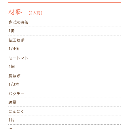
材料
（2人前）
さば水煮缶
1缶
紫玉ねぎ
1/4個
ミニトマト
4個
長ねぎ
1/3本
パクチー
適量
にんにく
1片