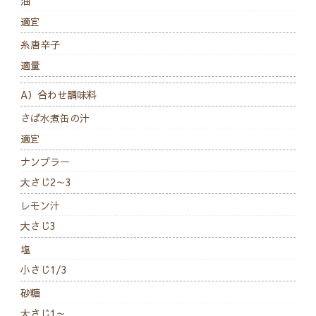
油
適宜
糸唐辛子
適量
A）合わせ調味料
さば水煮缶の汁
適宜
ナンプラー
大さじ2～3
レモン汁
大さじ3
塩
小さじ1/3
砂糖
大さじ1～