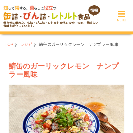
コ
ン
テ
保存性に優れた、缶詰・びん詰・レトルト食品の安全・安心・美味しい
ン
情報を紹介しています。
ツ
へ
TOP
》
レシピ
》
鯖缶のガーリックレモン ナンプラー風味
ス
キ
ッ
鯖缶のガーリックレモン ナンプ
プ
ラー風味