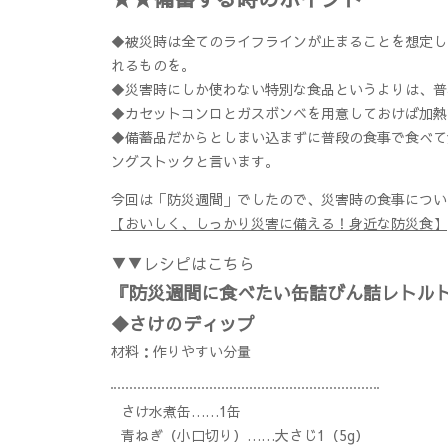
◆被災時は全てのライフラインが止まることを想定し
れるものを。
◆災害時にしか使わない特別な食品というよりは、普
◆カセットコンロとガスボンベを用意しておけば加熱
◆備蓄品だからとしまい込まずに普段の食事で食べて
ングストックと言います。
今回は「防災週間」でしたので、災害時の食事につい
【おいしく、しっかり災害に備える！身近な防災食】
▼▼レシピはこちら
『防災週間に食べたい缶詰びん詰レトル
◆さけのディップ
材料：作りやすい分量
さけ水煮缶……1缶
青ねぎ（小口切り）……大さじ1（5g）