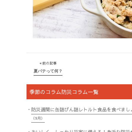
投
前の記事
夏バテって何？
稿
ナ
ビ
季節のコラム防災コラム一覧
ゲ
ー
防災週間に缶詰びん詰レトルト食品を食べまし
シ
（9月）
ョ
おいしく、しっかり災害に備える！身近な防災