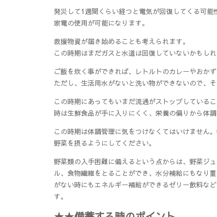
発災して1週間くらい経つと電気が回復してくる可能
家電の使用が可能になります。
救援物資が届き始めることも考えられます。
この時期はまだガスと水道は回復していないかもしれ
ご飯を炊く事ができれば、レトルトのカレーやおかず
ただし、生活用水がないと洗い物ができないので、そ
この時期にあってもいまだ流通がストップしているこ
時は生鮮食品が手に入りにくく、栄養の偏りから体調
この時期は体調管理に気をつけなくてはいけません。
野菜を摂るようにしてください。
野菜類の入手困難に備えるという点からは、野菜ジュ
ル、食物繊維をとることができ、水分補給にもなり重
がない時にもエネルギー補給ができるゼリー飲料など
す。
★★備蓄する時のポイント