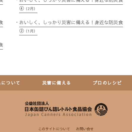
④
（2月）
食
おいしく、しっかり災害に備える！身近な防災食
②
（1月）
食
品について
災害に備える
プロのレシピ
このサイトについて
お問い合せ