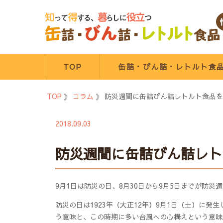
コ
ン
テ
ン
ツ
へ
TOP
缶詰・びん詰・レトルト食
ス
キ
TOP
》
コラム
》
防災週間に缶詰びん詰レトルト食品を
ッ
プ
2018.09.03
防災週間に缶詰びん詰レト
9月1日は防災の日、8月30日から9月5日までが防災
防災の日は1923年（大正12年）9月1日（土）に
う意味と、この時期に多い台風への心構えという意味を