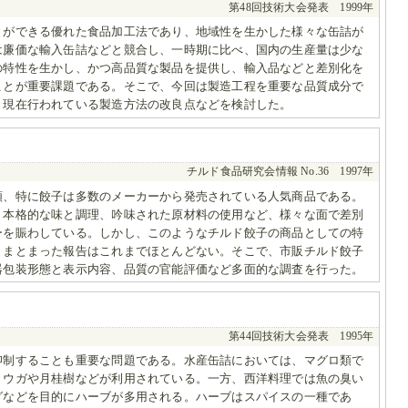
第48回技術大会発表 1999年
とができる優れた食品加工法であり、地域性を生かした様々な缶詰が
は廉価な輸入缶詰などと競合し、一時期に比べ、国内の生産量は少な
の特性を生かし、かつ高品質な製品を提供し、輸入品などと差別化を
ことが重要課題である。そこで、今回は製造工程を重要な品質成分で
、現在行われている製造方法の改良点などを検討した。
チルド食品研究会情報 No.36 1997年
類、特に餃子は多数のメーカーから発売されている人気商品である。
、本格的な味と調理、吟味された原材料の使用など、様々な面で差別
ーを賑わしている。しかし、このようなチルド餃子の商品としての特
、まとまった報告はこれまでほとんどない。そこで、市販チルド餃子
器包装形態と表示内容、品質の官能評価など多面的な調査を行った。
第44回技術大会発表 1995年
抑制することも重要な問題である。水産缶詰においては、マグロ類で
ョウガや月桂樹などが利用されている。一方、西洋料理では魚の臭い
グなどを目的にハーブが多用される。ハーブはスパイスの一種であ