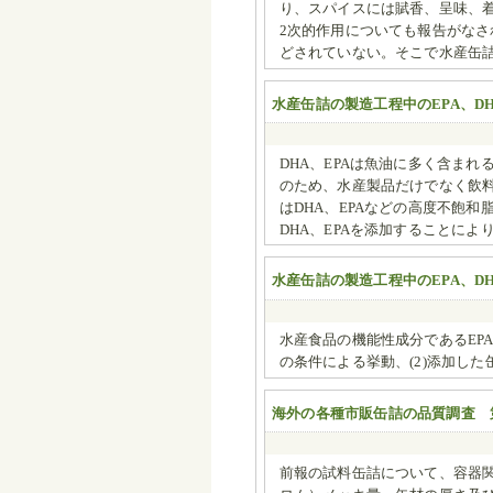
り、スパイスには賦香、呈味、
2次的作用についても報告がな
どされていない。そこで水産缶
水産缶詰の製造工程中のEPA、D
DHA、EPAは魚油に多く含ま
のため、水産製品だけでなく飲
はDHA、EPAなどの高度不飽
DHA、EPAを添加することに
水産缶詰の製造工程中のEPA、D
水産食品の機能性成分であるEPA
の条件による挙動、(2)添加した
海外の各種市販缶詰の品質調査 
前報の試料缶詰について、容器