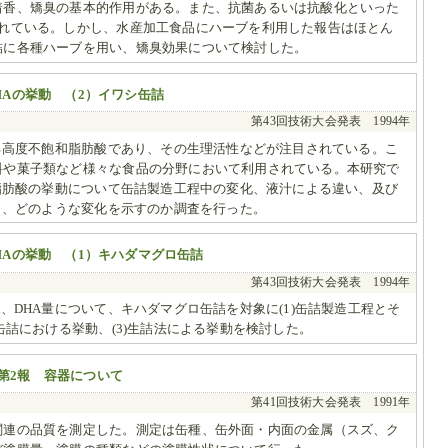
着香、矯臭の基本的作用がある。また、抗菌あるいは抗酸化といった
されている。しかし、水産加工食品にハーブを利用した報告はほとん
詰に各種ハーブを用い、矯臭効果について検討した。
HAの挙動 （2）イワシ缶詰
第43回技術大会発表 1994年
れる高度不飽和脂肪酸であり、その生理活性などが注目されている。こ
料や菓子類など様々な食品の分野において利用されている。本研究で
和脂肪酸の挙動について缶詰製造工程中の変化、液汁による違い、及び
より、どのような変化を示すのか調査を行った。
HAの挙動 （1）キハダマグロ缶詰
第43回技術大会発表 1994年
、DHA量について、キハダマグロ缶詰を対象に(1)缶詰製造工程とそ
缶詰における挙動、(3)生詰法による挙動を検討した。
第2報 容器について
第41回技術大会発表 1991年
関連の品質を測定した。測定は缶種、缶外面・内面の金属（スズ、ク