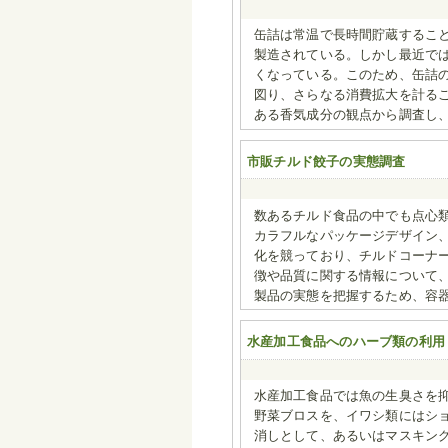
缶詰は常温で長時間貯蔵するこ
製造されている。しかし最近で
くなっている。このため、缶詰
図り、さらなる消費拡大を計る
ある香気成分の観点から調査し
市販チルド餃子の実態調査
数あるチルド食品の中でも点心
カラフルなパッケージデザイン
化を競っており、チルドコーナ
徴や品質に関する情報について
製品の実態を把握するため、容
水産加工食品へのハーブ類の利用
水産加工食品では魚の生臭さを
野菜ブロスを、イワシ類にはシ
消しとして、あるいはマスキン